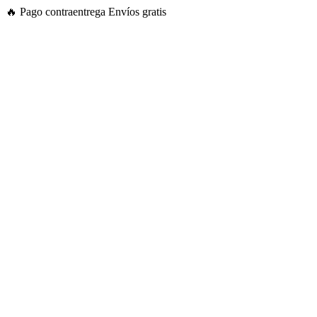
Ir
🔥
Pago contraentrega
Envíos gratis
al
contenido