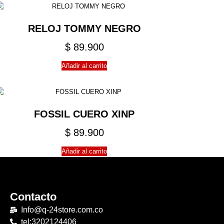
RELOJ TOMMY NEGRO
$
89.900
Añadir al carrito
FOSSIL CUERO XINP
$
89.900
Añadir al carrito
Contacto
Info@q-24store.com.co
tel:3202124406