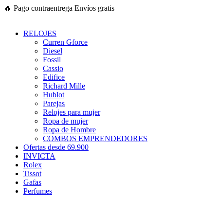
Ir
🔥
Pago contraentrega
Envíos gratis
al
contenido
RELOJES
Curren Gforce
Diesel
Fossil
Cassio
Edifice
Richard Mille
Hublot
Parejas
Relojes para mujer
Ropa de mujer
Ropa de Hombre
COMBOS EMPRENDEDORES
Ofertas desde 69.900
INVICTA
Rolex
Tissot
Gafas
Perfumes