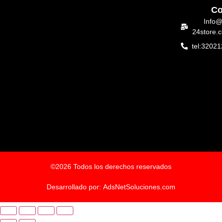
Co
Info@
24store.
tel:3202
©2026 Todos los derechos reservados
Desarrollado por:
AdsNetSoluciones.com