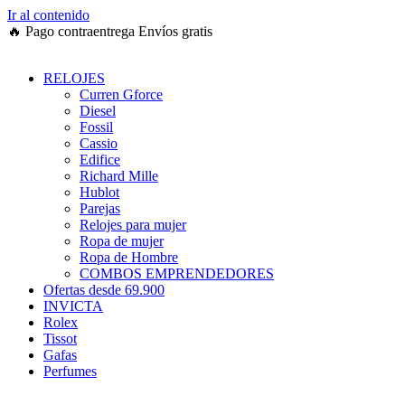
Ir al contenido
🔥
Pago contraentrega
Envíos gratis
RELOJES
Curren Gforce
Diesel
Fossil
Cassio
Edifice
Richard Mille
Hublot
Parejas
Relojes para mujer
Ropa de mujer
Ropa de Hombre
COMBOS EMPRENDEDORES
Ofertas desde 69.900
INVICTA
Rolex
Tissot
Gafas
Perfumes