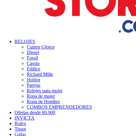
RELOJES
Curren Gforce
Diesel
Fossil
Cassio
Edifice
Richard Mille
Hublot
Parejas
Relojes para mujer
Ropa de mujer
Ropa de Hombre
COMBOS EMPRENDEDORES
Ofertas desde 69.900
INVICTA
Rolex
Tissot
Gafas