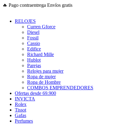
Ir
🔥
Pago contraentrega
Envíos gratis
al
contenido
RELOJES
Curren Gforce
Diesel
Fossil
Cassio
Edifice
Richard Mille
Hublot
Parejas
Relojes para mujer
Ropa de mujer
Ropa de Hombre
COMBOS EMPRENDEDORES
Ofertas desde 69.900
INVICTA
Rolex
Tissot
Gafas
Perfumes