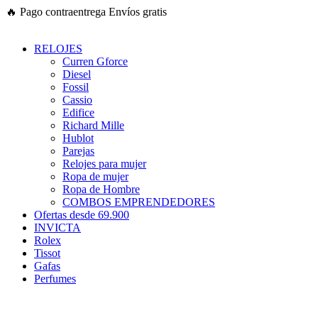
Ir
🔥
Pago contraentrega
Envíos gratis
al
contenido
RELOJES
Curren Gforce
Diesel
Fossil
Cassio
Edifice
Richard Mille
Hublot
Parejas
Relojes para mujer
Ropa de mujer
Ropa de Hombre
COMBOS EMPRENDEDORES
Ofertas desde 69.900
INVICTA
Rolex
Tissot
Gafas
Perfumes