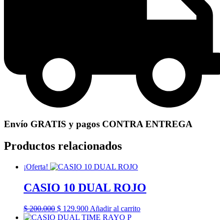
Envío GRATIS y pagos CONTRA ENTREGA
Productos relacionados
¡Oferta!
CASIO 10 DUAL ROJO
El
El
$
200.000
$
129.900
Añadir al carrito
precio
precio