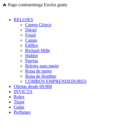
Ir
🔥
Pago contraentrega
Envíos gratis
al
contenido
RELOJES
Curren Gforce
Diesel
Fossil
Cassio
Edifice
Richard Mille
Hublot
Parejas
Relojes para mujer
Ropa de mujer
Ropa de Hombre
COMBOS EMPRENDEDORES
Ofertas desde 69.900
INVICTA
Rolex
Tissot
Gafas
Perfumes