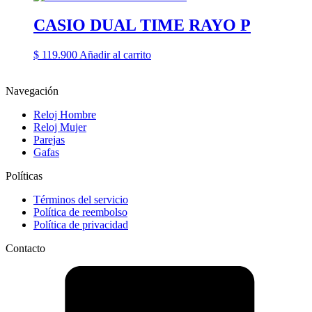
original
actual
era:
es:
CASIO DUAL TIME RAYO P
$ 200.000.
$ 129.900.
$
119.900
Añadir al carrito
Navegación
Reloj Hombre
Reloj Mujer
Parejas
Gafas
Políticas
Términos del servicio
Política de reembolso
Política de privacidad
Contacto