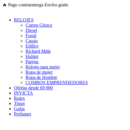
Ir
🔥
Pago contraentrega
Envíos gratis
al
contenido
RELOJES
Curren Gforce
Diesel
Fossil
Cassio
Edifice
Richard Mille
Hublot
Parejas
Relojes para mujer
Ropa de mujer
Ropa de Hombre
COMBOS EMPRENDEDORES
Ofertas desde 69.900
INVICTA
Rolex
Tissot
Gafas
Perfumes