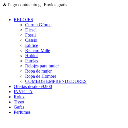
Ir
🔥
Pago contraentrega
Envíos gratis
al
contenido
RELOJES
Curren Gforce
Diesel
Fossil
Cassio
Edifice
Richard Mille
Hublot
Parejas
Relojes para mujer
Ropa de mujer
Ropa de Hombre
COMBOS EMPRENDEDORES
Ofertas desde 69.900
INVICTA
Rolex
Tissot
Gafas
Perfumes