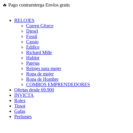
Ir
🔥
Pago contraentrega
Envíos gratis
al
contenido
RELOJES
Curren Gforce
Diesel
Fossil
Cassio
Edifice
Richard Mille
Hublot
Parejas
Relojes para mujer
Ropa de mujer
Ropa de Hombre
COMBOS EMPRENDEDORES
Ofertas desde 69.900
INVICTA
Rolex
Tissot
Gafas
Perfumes