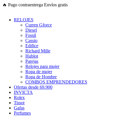
Ir
🔥
Pago contraentrega
Envíos gratis
al
contenido
RELOJES
Curren Gforce
Diesel
Fossil
Cassio
Edifice
Richard Mille
Hublot
Parejas
Relojes para mujer
Ropa de mujer
Ropa de Hombre
COMBOS EMPRENDEDORES
Ofertas desde 69.900
INVICTA
Rolex
Tissot
Gafas
Perfumes