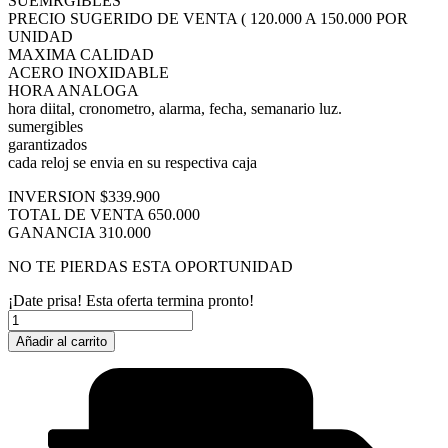
SUEMRGIBLES
PRECIO SUGERIDO DE VENTA ( 120.000 A 150.000 POR
UNIDAD
MAXIMA CALIDAD
ACERO INOXIDABLE
HORA ANALOGA
hora diital, cronometro, alarma, fecha, semanario luz.
sumergibles
garantizados
cada reloj se envia en su respectiva caja
INVERSION $339.900
TOTAL DE VENTA 650.000
GANANCIA 310.000
NO TE PIERDAS ESTA OPORTUNIDAD
¡Date prisa! Esta oferta termina pronto!
COMBO
EMPRENDEDOR
Añadir al carrito
MTG
(PAGO
CONTRA
ENTREGA)
cantidad