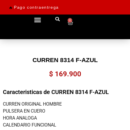
Pago contraentrega
🔥
0
Ofertas desde 69.900
CURREN 8314 F-AZUL
$
169.900
Caracteristicas de CURREN 8314 F-AZUL
CURREN ORIGINAL HOMBRE
PULSERA EN CUERO
HORA ANALOGA
CALENDARIO FUNCIONAL