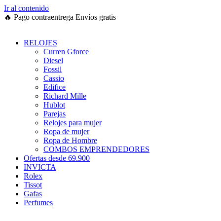
Ir al contenido
🔥
Pago contraentrega
Envíos gratis
RELOJES
Curren Gforce
Diesel
Fossil
Cassio
Edifice
Richard Mille
Hublot
Parejas
Relojes para mujer
Ropa de mujer
Ropa de Hombre
COMBOS EMPRENDEDORES
Ofertas desde 69.900
INVICTA
Rolex
Tissot
Gafas
Perfumes