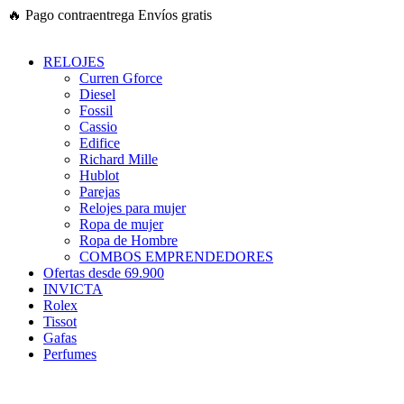
Ir
🔥
Pago contraentrega
Envíos gratis
al
contenido
RELOJES
Curren Gforce
Diesel
Fossil
Cassio
Edifice
Richard Mille
Hublot
Parejas
Relojes para mujer
Ropa de mujer
Ropa de Hombre
COMBOS EMPRENDEDORES
Ofertas desde 69.900
INVICTA
Rolex
Tissot
Gafas
Perfumes