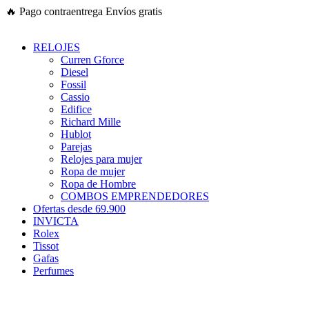
Ir
🔥
Pago contraentrega
Envíos gratis
al
contenido
RELOJES
Curren Gforce
Diesel
Fossil
Cassio
Edifice
Richard Mille
Hublot
Parejas
Relojes para mujer
Ropa de mujer
Ropa de Hombre
COMBOS EMPRENDEDORES
Ofertas desde 69.900
INVICTA
Rolex
Tissot
Gafas
Perfumes