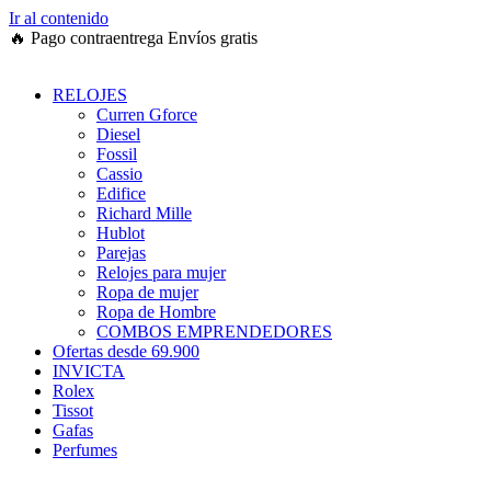
Ir al contenido
🔥
Pago contraentrega
Envíos gratis
RELOJES
Curren Gforce
Diesel
Fossil
Cassio
Edifice
Richard Mille
Hublot
Parejas
Relojes para mujer
Ropa de mujer
Ropa de Hombre
COMBOS EMPRENDEDORES
Ofertas desde 69.900
INVICTA
Rolex
Tissot
Gafas
Perfumes