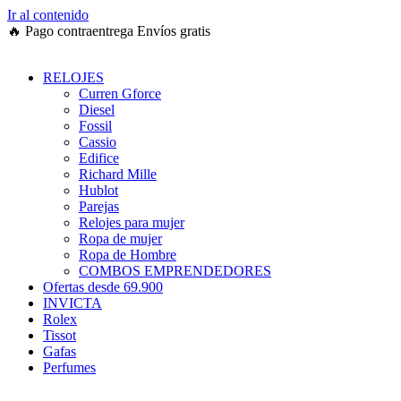
Ir al contenido
🔥
Pago contraentrega
Envíos gratis
RELOJES
Curren Gforce
Diesel
Fossil
Cassio
Edifice
Richard Mille
Hublot
Parejas
Relojes para mujer
Ropa de mujer
Ropa de Hombre
COMBOS EMPRENDEDORES
Ofertas desde 69.900
INVICTA
Rolex
Tissot
Gafas
Perfumes