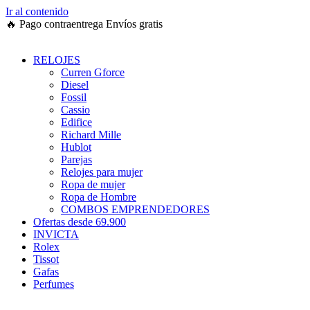
Ir al contenido
🔥
Pago contraentrega
Envíos gratis
RELOJES
Curren Gforce
Diesel
Fossil
Cassio
Edifice
Richard Mille
Hublot
Parejas
Relojes para mujer
Ropa de mujer
Ropa de Hombre
COMBOS EMPRENDEDORES
Ofertas desde 69.900
INVICTA
Rolex
Tissot
Gafas
Perfumes