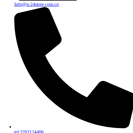
Info@q-24store.com.co
tel:3202124406