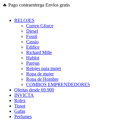
Ir
🔥
Pago contraentrega
Envíos gratis
al
contenido
RELOJES
Curren Gforce
Diesel
Fossil
Cassio
Edifice
Richard Mille
Hublot
Parejas
Relojes para mujer
Ropa de mujer
Ropa de Hombre
COMBOS EMPRENDEDORES
Ofertas desde 69.900
INVICTA
Rolex
Tissot
Gafas
Perfumes