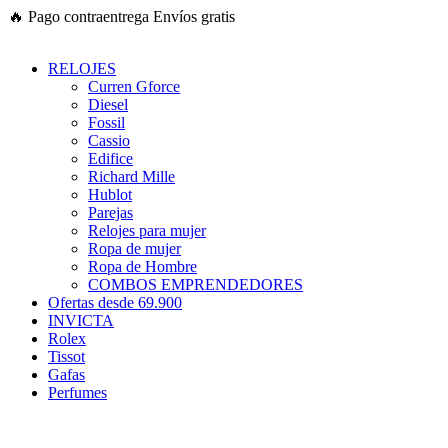
Ir
🔥
Pago contraentrega
Envíos gratis
al
contenido
RELOJES
Curren Gforce
Diesel
Fossil
Cassio
Edifice
Richard Mille
Hublot
Parejas
Relojes para mujer
Ropa de mujer
Ropa de Hombre
COMBOS EMPRENDEDORES
Ofertas desde 69.900
INVICTA
Rolex
Tissot
Gafas
Perfumes