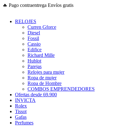
Ir
🔥
Pago contraentrega
Envíos gratis
al
contenido
RELOJES
Curren Gforce
Diesel
Fossil
Cassio
Edifice
Richard Mille
Hublot
Parejas
Relojes para mujer
Ropa de mujer
Ropa de Hombre
COMBOS EMPRENDEDORES
Ofertas desde 69.900
INVICTA
Rolex
Tissot
Gafas
Perfumes