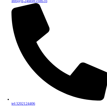
Info@q-24store.com.co
tel:3202124406