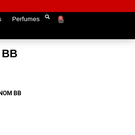
s
Perfumes
0
 BB
ENOM BB