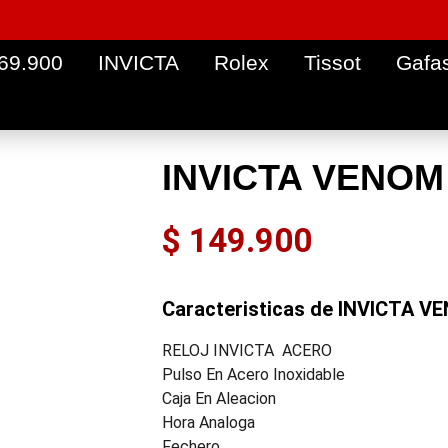
 69.900
INVICTA
Rolex
Tissot
Gafa
INVICTA VENOM
$
149.900
Caracteristicas de INVICTA V
RELOJ INVICTA ACERO
Pulso En Acero Inoxidable
Caja En Aleacion
Hora Analoga
Fechero