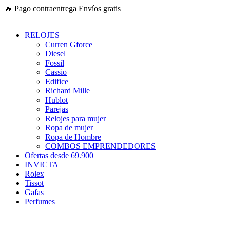
Ir
🔥
Pago contraentrega
Envíos gratis
al
contenido
RELOJES
Curren Gforce
Diesel
Fossil
Cassio
Edifice
Richard Mille
Hublot
Parejas
Relojes para mujer
Ropa de mujer
Ropa de Hombre
COMBOS EMPRENDEDORES
Ofertas desde 69.900
INVICTA
Rolex
Tissot
Gafas
Perfumes