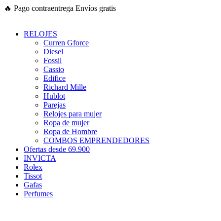
Ir
🔥
Pago contraentrega
Envíos gratis
al
contenido
RELOJES
Curren Gforce
Diesel
Fossil
Cassio
Edifice
Richard Mille
Hublot
Parejas
Relojes para mujer
Ropa de mujer
Ropa de Hombre
COMBOS EMPRENDEDORES
Ofertas desde 69.900
INVICTA
Rolex
Tissot
Gafas
Perfumes