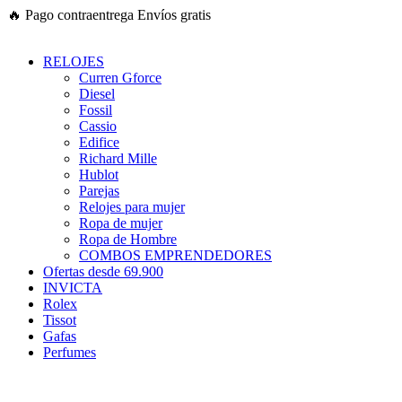
Ir
🔥
Pago contraentrega
Envíos gratis
al
contenido
RELOJES
Curren Gforce
Diesel
Fossil
Cassio
Edifice
Richard Mille
Hublot
Parejas
Relojes para mujer
Ropa de mujer
Ropa de Hombre
COMBOS EMPRENDEDORES
Ofertas desde 69.900
INVICTA
Rolex
Tissot
Gafas
Perfumes