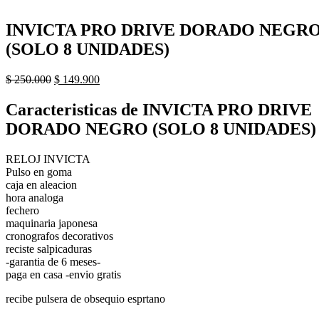
INVICTA PRO DRIVE DORADO NEGR
(SOLO 8 UNIDADES)
El
El
$
250.000
$
149.900
precio
precio
original
actual
Caracteristicas de INVICTA PRO DRIVE
era:
es:
DORADO NEGRO (SOLO 8 UNIDADES)
$ 250.000.
$ 149.900.
RELOJ INVICTA
Pulso en goma
caja en aleacion
hora analoga
fechero
maquinaria japonesa
cronografos decorativos
reciste salpicaduras
-garantia de 6 meses-
paga en casa -envio gratis
recibe pulsera de obsequio esprtano