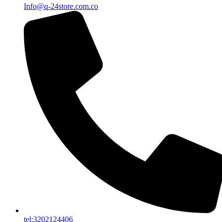
Info@q-24store.com.co
tel:3202124406