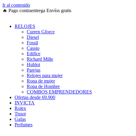
Ir al contenido
🔥
Pago contraentrega
Envíos gratis
RELOJES
Curren Gforce
Diesel
Fossil
Cassio
Edifice
Richard Mille
Hublot
Parejas
Relojes para mujer
Ropa de mujer
Ropa de Hombre
COMBOS EMPRENDEDORES
Ofertas desde 69.900
INVICTA
Rolex
Tissot
Gafas
Perfumes