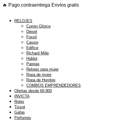
Ir
🔥
Pago contraentrega
Envíos gratis
al
contenido
RELOJES
Curren Gforce
Diesel
Fossil
Cassio
Edifice
Richard Mille
Hublot
Parejas
Relojes para mujer
Ropa de mujer
Ropa de Hombre
COMBOS EMPRENDEDORES
Ofertas desde 69.900
INVICTA
Rolex
Tissot
Gafas
Perfumes