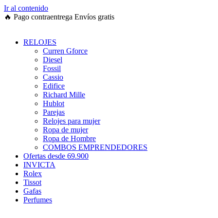
Ir al contenido
🔥
Pago contraentrega
Envíos gratis
RELOJES
Curren Gforce
Diesel
Fossil
Cassio
Edifice
Richard Mille
Hublot
Parejas
Relojes para mujer
Ropa de mujer
Ropa de Hombre
COMBOS EMPRENDEDORES
Ofertas desde 69.900
INVICTA
Rolex
Tissot
Gafas
Perfumes