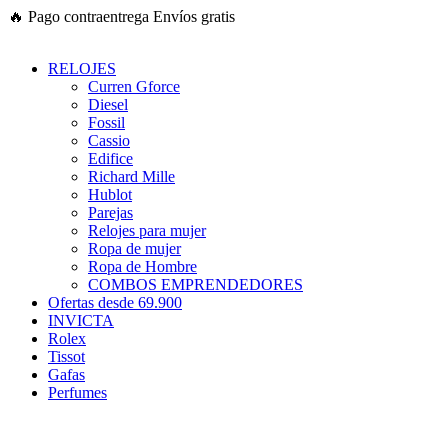
Ir
🔥
Pago contraentrega
Envíos gratis
al
contenido
RELOJES
Curren Gforce
Diesel
Fossil
Cassio
Edifice
Richard Mille
Hublot
Parejas
Relojes para mujer
Ropa de mujer
Ropa de Hombre
COMBOS EMPRENDEDORES
Ofertas desde 69.900
INVICTA
Rolex
Tissot
Gafas
Perfumes