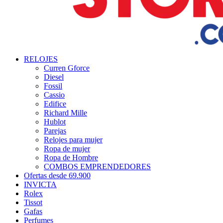
RELOJES
Curren Gforce
Diesel
Fossil
Cassio
Edifice
Richard Mille
Hublot
Parejas
Relojes para mujer
Ropa de mujer
Ropa de Hombre
COMBOS EMPRENDEDORES
Ofertas desde 69.900
INVICTA
Rolex
Tissot
Gafas
Perfumes