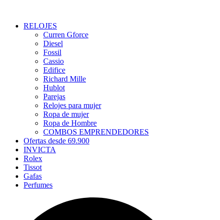
RELOJES
Curren Gforce
Diesel
Fossil
Cassio
Edifice
Richard Mille
Hublot
Parejas
Relojes para mujer
Ropa de mujer
Ropa de Hombre
COMBOS EMPRENDEDORES
Ofertas desde 69.900
INVICTA
Rolex
Tissot
Gafas
Perfumes