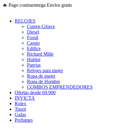
Ir
🔥
Pago contraentrega
Envíos gratis
al
contenido
RELOJES
Curren Gforce
Diesel
Fossil
Cassio
Edifice
Richard Mille
Hublot
Parejas
Relojes para mujer
Ropa de mujer
Ropa de Hombre
COMBOS EMPRENDEDORES
Ofertas desde 69.900
INVICTA
Rolex
Tissot
Gafas
Perfumes