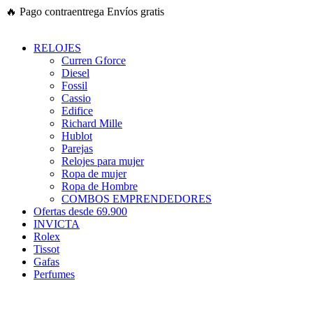
Ir
🔥
Pago contraentrega
Envíos gratis
al
contenido
RELOJES
Curren Gforce
Diesel
Fossil
Cassio
Edifice
Richard Mille
Hublot
Parejas
Relojes para mujer
Ropa de mujer
Ropa de Hombre
COMBOS EMPRENDEDORES
Ofertas desde 69.900
INVICTA
Rolex
Tissot
Gafas
Perfumes