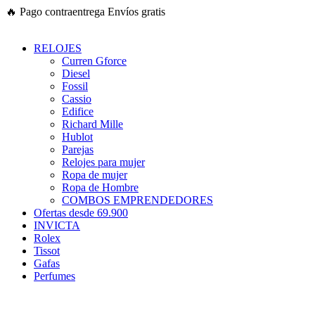
Ir
🔥
Pago contraentrega
Envíos gratis
al
contenido
RELOJES
Curren Gforce
Diesel
Fossil
Cassio
Edifice
Richard Mille
Hublot
Parejas
Relojes para mujer
Ropa de mujer
Ropa de Hombre
COMBOS EMPRENDEDORES
Ofertas desde 69.900
INVICTA
Rolex
Tissot
Gafas
Perfumes