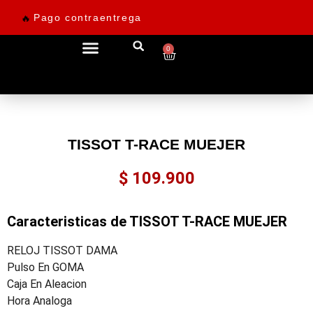
Pago contraentrega
🔥
0
Ofertas desde 69.900
TISSOT T-RACE MUEJER
$
109.900
Caracteristicas de TISSOT T-RACE MUEJER
RELOJ TISSOT DAMA
Pulso En GOMA
Caja En Aleacion
Hora Analoga