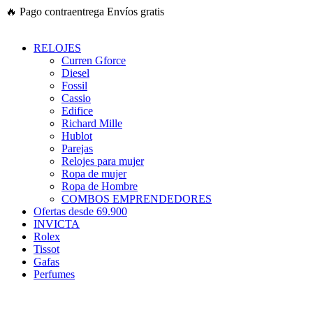
Ir
🔥
Pago contraentrega
Envíos gratis
al
contenido
RELOJES
Curren Gforce
Diesel
Fossil
Cassio
Edifice
Richard Mille
Hublot
Parejas
Relojes para mujer
Ropa de mujer
Ropa de Hombre
COMBOS EMPRENDEDORES
Ofertas desde 69.900
INVICTA
Rolex
Tissot
Gafas
Perfumes