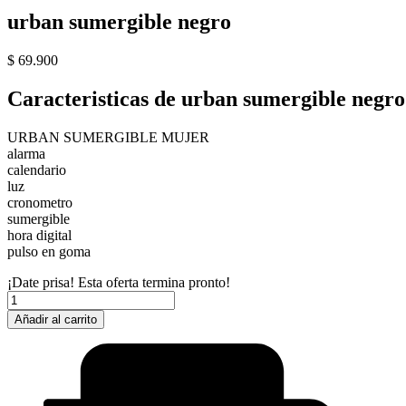
urban sumergible negro
$
69.900
Caracteristicas de urban sumergible negro
URBAN SUMERGIBLE MUJER
alarma
calendario
luz
cronometro
sumergible
hora digital
pulso en goma
¡Date prisa! Esta oferta termina pronto!
urban
sumergible
Añadir al carrito
negro
cantidad