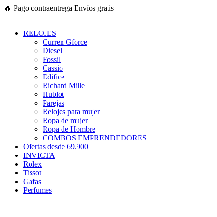
Ir
🔥
Pago contraentrega
Envíos gratis
al
contenido
RELOJES
Curren Gforce
Diesel
Fossil
Cassio
Edifice
Richard Mille
Hublot
Parejas
Relojes para mujer
Ropa de mujer
Ropa de Hombre
COMBOS EMPRENDEDORES
Ofertas desde 69.900
INVICTA
Rolex
Tissot
Gafas
Perfumes