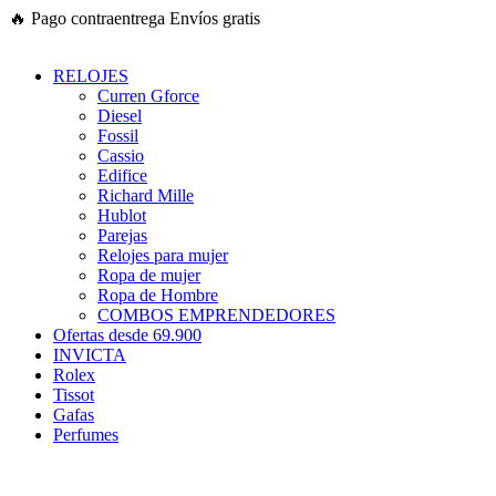
Ir
🔥
Pago contraentrega
Envíos gratis
al
contenido
RELOJES
Curren Gforce
Diesel
Fossil
Cassio
Edifice
Richard Mille
Hublot
Parejas
Relojes para mujer
Ropa de mujer
Ropa de Hombre
COMBOS EMPRENDEDORES
Ofertas desde 69.900
INVICTA
Rolex
Tissot
Gafas
Perfumes