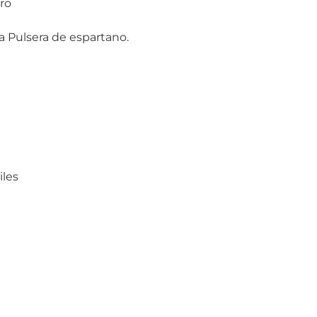
ero
 Pulsera de espartano.
iles