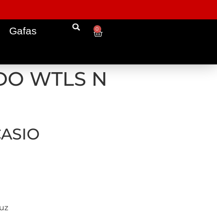
Gafas
0
DO WTLS N
CASIO
N
luz