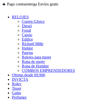
Ir
🔥
Pago contraentrega
Envíos gratis
al
contenido
RELOJES
Curren Gforce
Diesel
Fossil
Cassio
Edifice
Richard Mille
Hublot
Parejas
Relojes para mujer
Ropa de mujer
Ropa de Hombre
COMBOS EMPRENDEDORES
Ofertas desde 69.900
INVICTA
Rolex
Tissot
Gafas
Perfumes