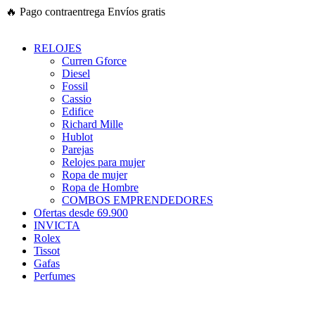
Ir
🔥
Pago contraentrega
Envíos gratis
al
contenido
RELOJES
Curren Gforce
Diesel
Fossil
Cassio
Edifice
Richard Mille
Hublot
Parejas
Relojes para mujer
Ropa de mujer
Ropa de Hombre
COMBOS EMPRENDEDORES
Ofertas desde 69.900
INVICTA
Rolex
Tissot
Gafas
Perfumes