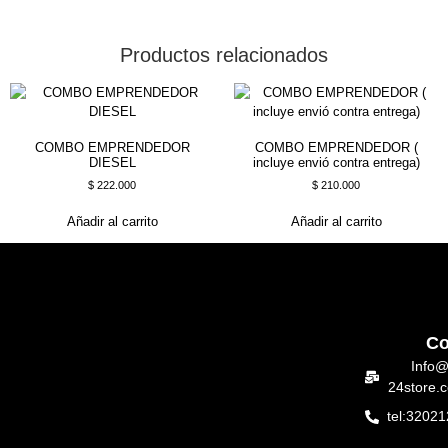
Productos relacionados
COMBO EMPRENDEDOR
COMBO EMPRENDEDOR (
DIESEL
incluye envió contra entrega)
$
222.000
$
210.000
Añadir al carrito
Añadir al carrito
Co
Info@
24store.
tel:3202