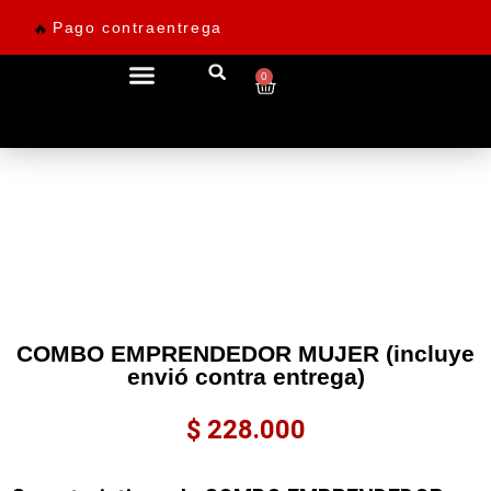
Pago contraentrega
🔥
0
Ofertas desde 69.900
COMBO EMPRENDEDOR MUJER (incluye
envió contra entrega)
$
228.000