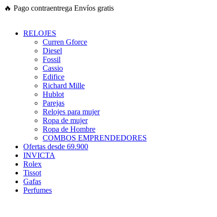
Ir
🔥
Pago contraentrega
Envíos gratis
al
contenido
RELOJES
Curren Gforce
Diesel
Fossil
Cassio
Edifice
Richard Mille
Hublot
Parejas
Relojes para mujer
Ropa de mujer
Ropa de Hombre
COMBOS EMPRENDEDORES
Ofertas desde 69.900
INVICTA
Rolex
Tissot
Gafas
Perfumes