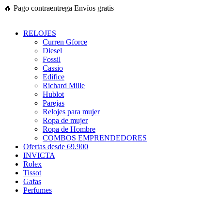
Ir
🔥
Pago contraentrega
Envíos gratis
al
contenido
RELOJES
Curren Gforce
Diesel
Fossil
Cassio
Edifice
Richard Mille
Hublot
Parejas
Relojes para mujer
Ropa de mujer
Ropa de Hombre
COMBOS EMPRENDEDORES
Ofertas desde 69.900
INVICTA
Rolex
Tissot
Gafas
Perfumes