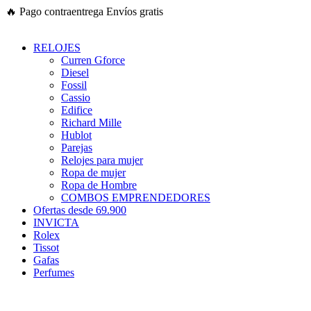
Ir
🔥
Pago contraentrega
Envíos gratis
al
contenido
RELOJES
Curren Gforce
Diesel
Fossil
Cassio
Edifice
Richard Mille
Hublot
Parejas
Relojes para mujer
Ropa de mujer
Ropa de Hombre
COMBOS EMPRENDEDORES
Ofertas desde 69.900
INVICTA
Rolex
Tissot
Gafas
Perfumes