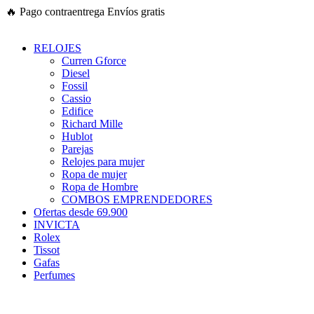
Ir
🔥
Pago contraentrega
Envíos gratis
al
contenido
RELOJES
Curren Gforce
Diesel
Fossil
Cassio
Edifice
Richard Mille
Hublot
Parejas
Relojes para mujer
Ropa de mujer
Ropa de Hombre
COMBOS EMPRENDEDORES
Ofertas desde 69.900
INVICTA
Rolex
Tissot
Gafas
Perfumes