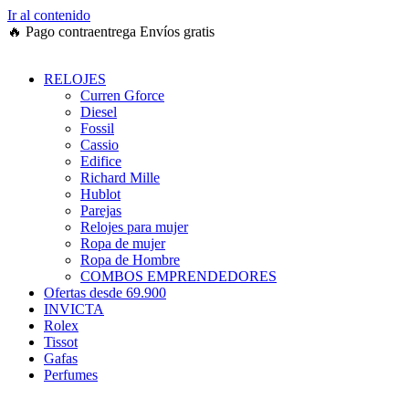
Ir al contenido
🔥
Pago contraentrega
Envíos gratis
RELOJES
Curren Gforce
Diesel
Fossil
Cassio
Edifice
Richard Mille
Hublot
Parejas
Relojes para mujer
Ropa de mujer
Ropa de Hombre
COMBOS EMPRENDEDORES
Ofertas desde 69.900
INVICTA
Rolex
Tissot
Gafas
Perfumes