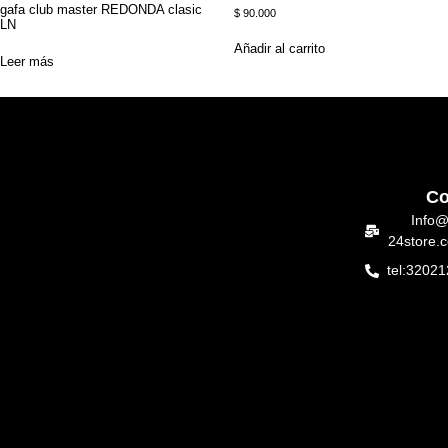
gafa club master REDONDA clasic
$
90.000
LN
Añadir al carrito
Leer más
Co
Info@
24store.
tel:3202