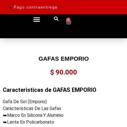
Pago contraentrega
🔥
0
Ofertas desde 69.900
GAFAS EMPORIO
$
90.000
Caracteristicas de GAFAS EMPORIO
Gafa De Sol (emporio)
Características De Las Gafas
➡️Marco En Silicona Y Aluminio
➡️Lente En Policarbonato